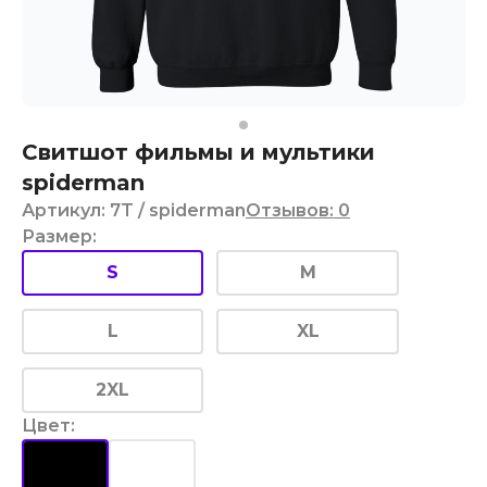
Свитшот фильмы и мультики
spiderman
Артикул
:
7T
/ spiderman
Отзывов
:
0
Размер
:
S
M
L
XL
2XL
Цвет
: