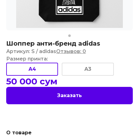
Шоппер анти-бренд adidas
Артикул
:
S
/ adidas
Отзывов
:
0
Размер принта
:
A4
A3
50 000
сум
Заказать
О товаре