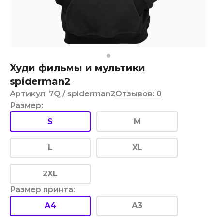
Худи фильмы и мультики
spiderman2
Артикул
:
7Q
/ spiderman2
Отзывов
:
0
Размер
:
S
M
L
XL
2XL
Размер принта
:
A4
A3