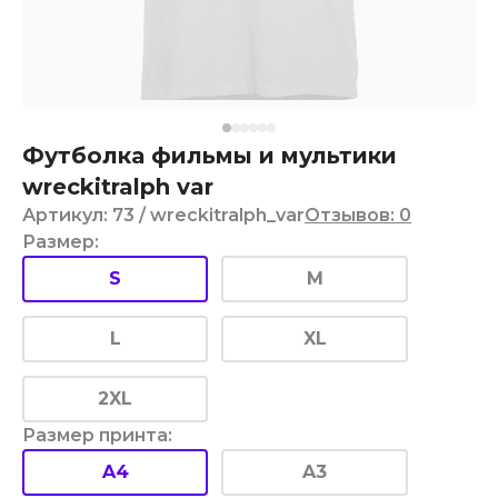
Футболка фильмы и мультики
wreckitralph var
Артикул
:
73
/ wreckitralph_var
Отзывов
:
0
Размер
:
S
M
L
XL
2XL
Размер принта
:
A4
A3