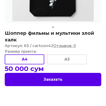
Шоппер фильмы и мультики злой
халк
Артикул
:
6S
/ cartoon42
Отзывов
:
0
Размер принта
:
A4
A3
50 000
сум
Заказать