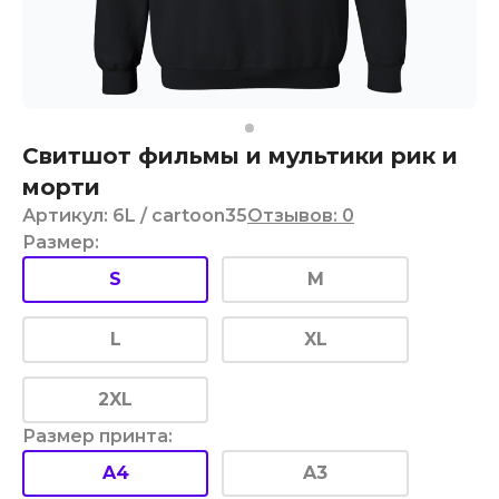
Свитшот фильмы и мультики рик и
морти
Артикул
:
6L
/ cartoon35
Отзывов
:
0
Размер
:
S
M
L
XL
2XL
Размер принта
:
A4
A3