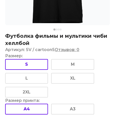
Футболка фильмы и мультики чиби
хеллбой
Артикул
:
5V
/ cartoon5
Отзывов
:
0
Размер
:
S
M
L
XL
2XL
Размер принта
:
A4
A3