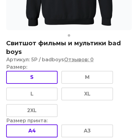
Свитшот фильмы и мультики bad
boys
Артикул
:
5P
/ badboys
Отзывов
:
0
Размер
:
S
M
L
XL
2XL
Размер принта
:
A4
A3