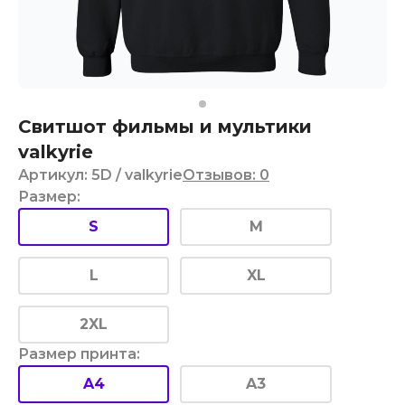
Свитшот фильмы и мультики
valkyrie
Артикул
:
5D
/ valkyrie
Отзывов
:
0
Размер
:
S
M
L
XL
2XL
Размер принта
:
A4
A3