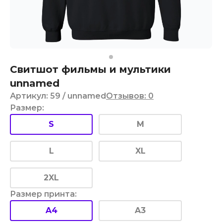
Свитшот фильмы и мультики
unnamed
Артикул
:
59
/ unnamed
Отзывов
:
0
Размер
:
S
M
L
XL
2XL
Размер принта
:
A4
A3