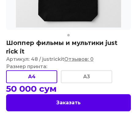
Шоппер фильмы и мультики just
rick it
Артикул
:
48
/ justrickit
Отзывов
:
0
Размер принта
:
A4
A3
50 000
сум
Заказать