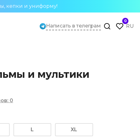
ты, кепки и униформу!
0
Написать в телеграм
RU
льмы и мультики
вов
:
0
L
XL