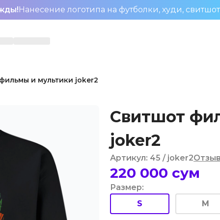
жды!
Нанесение логотипа на футболки, худи, свитшо
фильмы и мультики joker2
Свитшот фи
joker2
Артикул
:
45
/ joker2
Отзы
220 000
сум
Размер
:
S
M