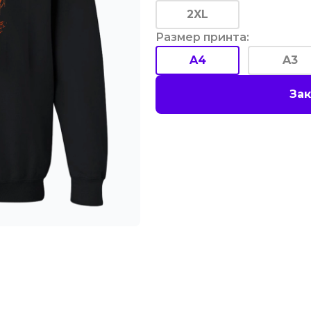
2XL
Размер принта
:
A4
A3
Зак