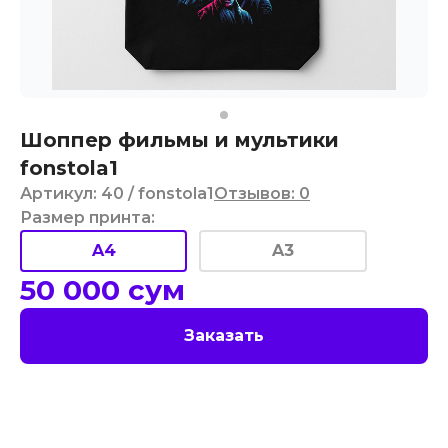
Шоппер фильмы и мультики
fonstola1
Артикул
:
40
/ fonstola1
Отзывов
:
0
Размер принта
:
A4
A3
50 000
сум
Заказать