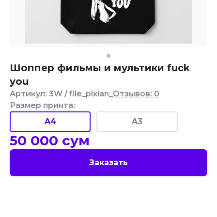
Шоппер фильмы и мультики fuck
you
Артикул
:
3W
/ file_pixian_
Отзывов
:
0
Размер принта
:
A4
A3
50 000
сум
Заказать