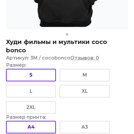
Худи фильмы и мультики coco
bonco
Артикул
:
3M
/ cocobonco
Отзывов
:
0
Размер
:
S
M
L
XL
2XL
Размер принта
:
A4
A3