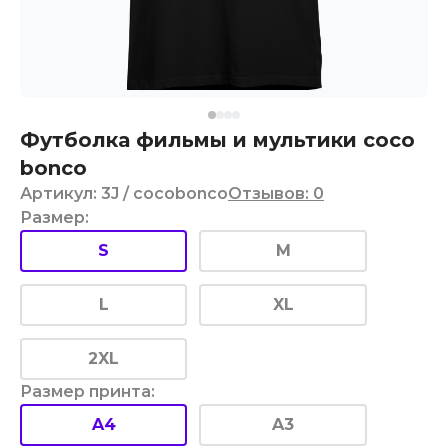
Футболка фильмы и мультики coco
bonco
Артикул
:
3J
/ cocobonco
Отзывов
:
0
Размер
:
S
M
L
XL
2XL
Размер принта
:
A4
A3