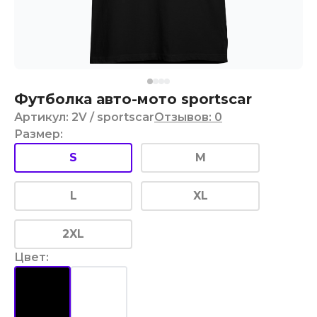
Футболка авто-мото sportscar
Артикул
:
2V
/ sportscar
Отзывов
:
0
Размер
:
S
M
L
XL
2XL
Цвет
: