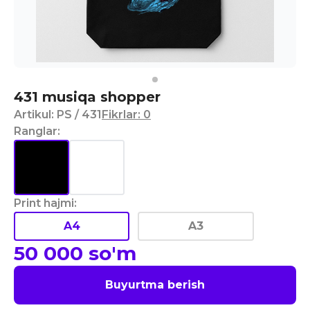
431 musiqa shopper
Artikul
:
PS
/ 431
Fikrlar
:
0
Ranglar
:
Print hajmi
:
A4
A3
50 000
so'm
Buyurtma berish