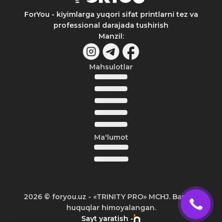
ForYou - kiyimlarga yuqori sifat printlarni tez va
professional darajada tushirish
Manzil
:
Mahsulotlar
Ma'lumot
2026
© foryou.uz -
«TRINITY PRO» MCHJ. Barcha
huquqlar himoyalangan.
Sayt yaratish -