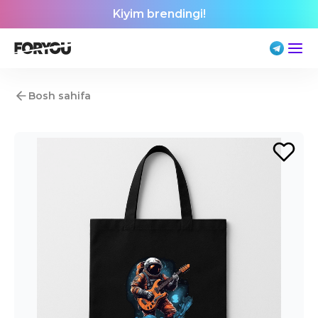
Kiyim brendingi!
Bosh sahifa