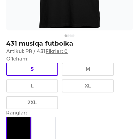
431 musiqa futbolka
Artikul
:
PR
/ 431
Fikrlar
:
0
O'lcham
:
S
M
L
XL
2XL
Ranglar
: