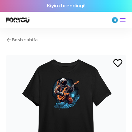
Kiyim brendingi!
Bosh sahifa