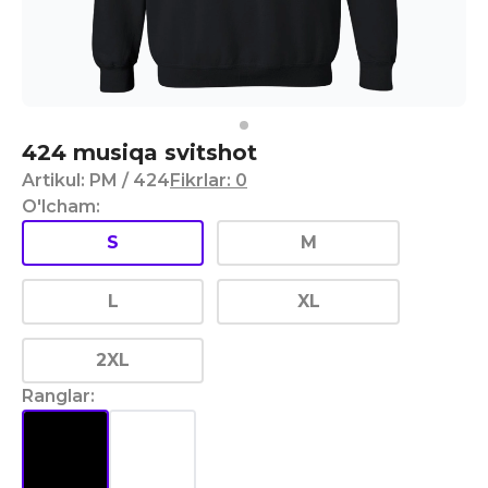
424 musiqa svitshot
Artikul
:
PM
/ 424
Fikrlar
:
0
O'lcham
:
S
M
L
XL
2XL
Ranglar
: