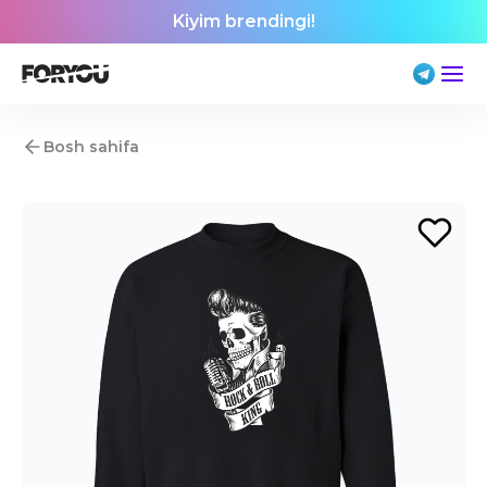
Kiyim brendingi!
Bosh sahifa