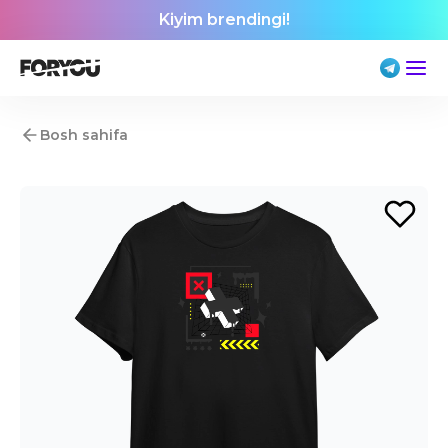
Kiyim brendingi!
Bosh sahifa