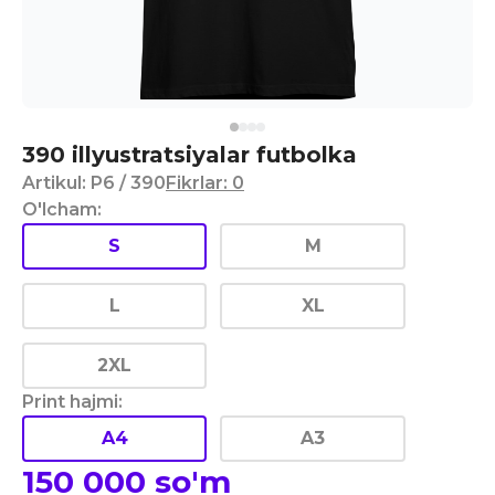
390 illyustratsiyalar futbolka
Artikul
:
P6
/ 390
Fikrlar
:
0
O'lcham
:
S
M
L
XL
2XL
Print hajmi
:
A4
A3
150 000
so'm