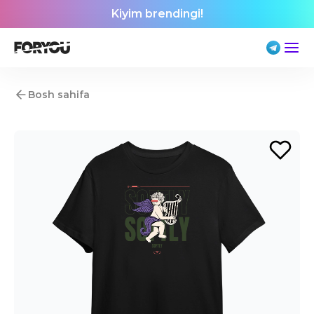
Kiyim brendingi!
Bosh sahifa