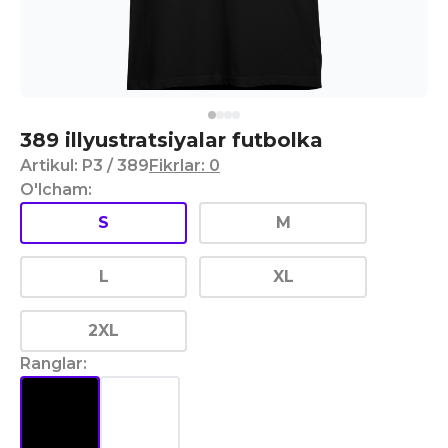
389 illyustratsiyalar futbolka
Artikul
:
P3
/ 389
Fikrlar
:
0
O'lcham
:
S
M
L
XL
2XL
Ranglar
: