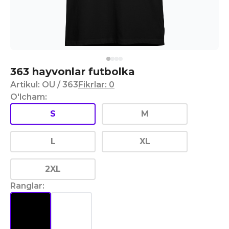
363 hayvonlar futbolka
Artikul
:
OU
/ 363
Fikrlar
:
0
O'lcham
:
S
M
L
XL
2XL
Ranglar
: