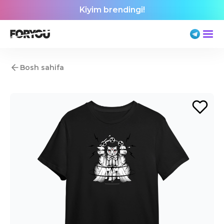
Kiyim brendingi!
Bosh sahifa