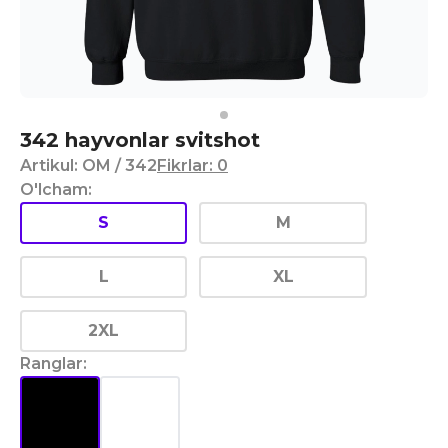
342 hayvonlar svitshot
Artikul
:
OM
/ 342
Fikrlar
:
0
O'lcham
:
S
M
L
XL
2XL
Ranglar
: