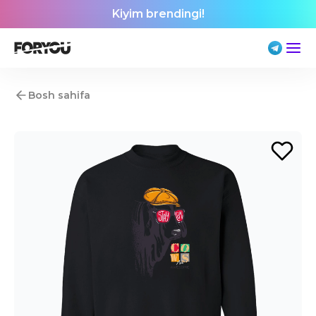
Kiyim brendingi!
Bosh sahifa