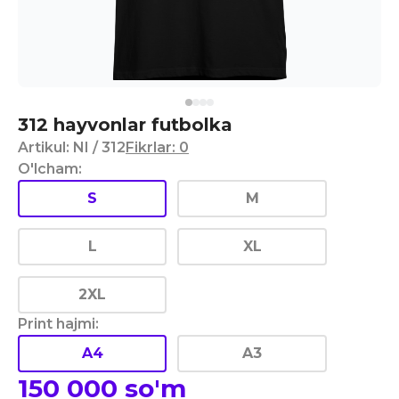
312 hayvonlar futbolka
Artikul
:
NI
/ 312
Fikrlar
:
0
O'lcham
:
S
M
L
XL
2XL
Print hajmi
:
A4
A3
150 000
so'm