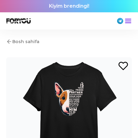
Kiyim brendingi!
Bosh sahifa