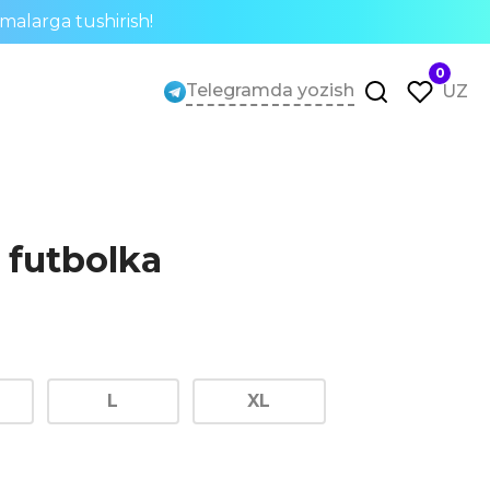
rmalarga tushirish!
0
Telegramda yozish
UZ
 futbolka
L
XL