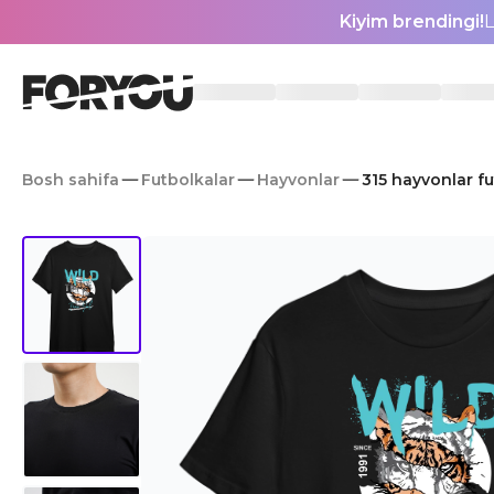
Kiyim brendingi!
L
Bosh sahifa
Futbolkalar
Hayvonlar
315 hayvonlar f