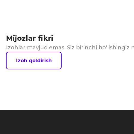
Mijozlar fikri
Izohlar mavjud emas. Siz birinchi bo'lishingi
Izoh qoldirish