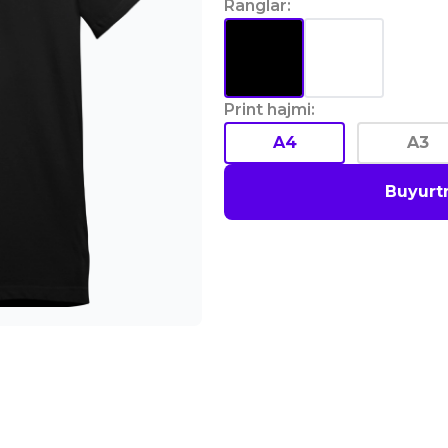
Ranglar
:
Print hajmi
:
A4
A3
Buyurt