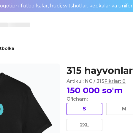
ogotipni futbolkalar, hudi, svitshotlar, kepkalar va unifo
utbolka
315 hayvonlar
Artikul
:
NC
/ 315
Fikrlar
:
0
150 000
so'm
O'lcham
:
S
M
2XL