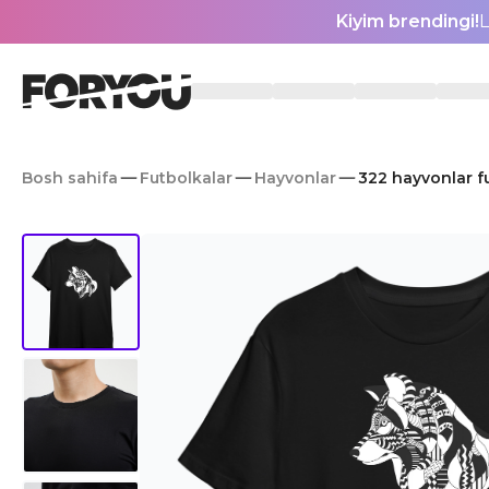
Kiyim brendingi!
L
Bosh sahifa
Futbolkalar
Hayvonlar
322 hayvonlar f