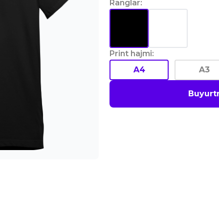
Ranglar
:
Print hajmi
:
A4
A3
Buyurt