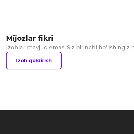
Mijozlar fikri
Izohlar mavjud emas. Siz birinchi bo'lishingi
Izoh qoldirish