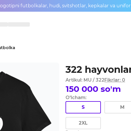
ogotipni futbolkalar, hudi, svitshotlar, kepkalar va unifo
utbolka
322 hayvonlar
Artikul
:
MU
/ 322
Fikrlar
:
0
150 000
so'm
O'lcham
:
S
M
2XL