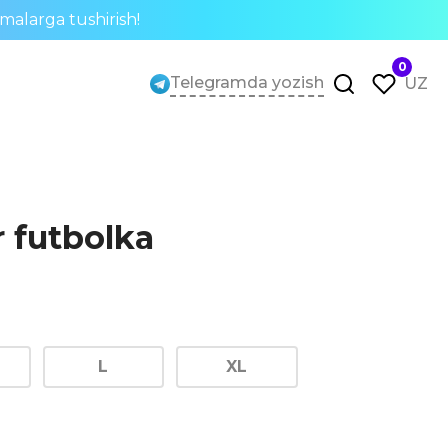
rmalarga tushirish!
0
Telegramda yozish
UZ
 futbolka
L
XL