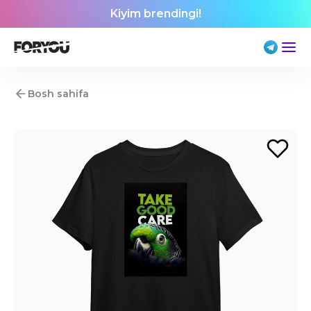
Kiyim brendingi!
Bosh sahifa