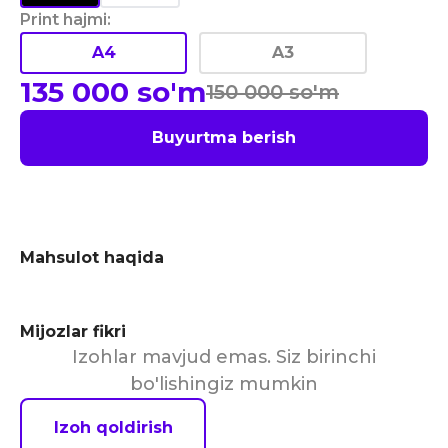
Print hajmi
:
A4
A3
135 000
so'm
150 000
so'm
Buyurtma berish
Mahsulot haqida
Mijozlar fikri
Izohlar mavjud emas. Siz birinchi
bo'lishingiz mumkin
Izoh qoldirish