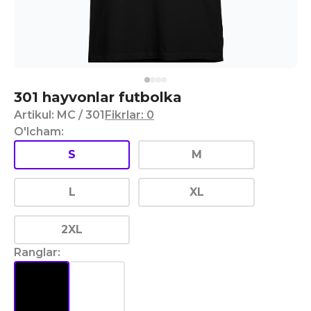
301 hayvonlar futbolka
Artikul
:
MC
/ 301
Fikrlar
:
0
O'lcham
:
S
M
L
XL
2XL
Ranglar
: