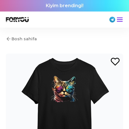
Kiyim brendingi!
Bosh sahifa