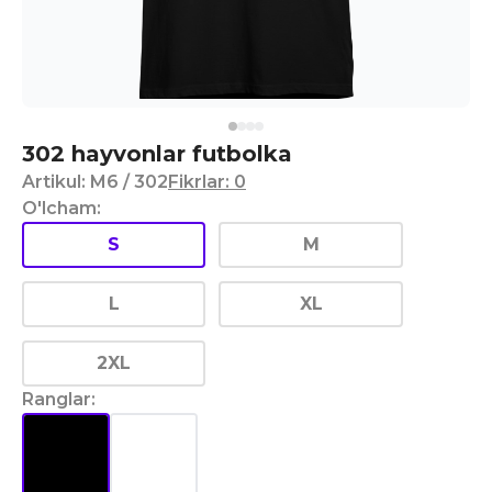
302 hayvonlar futbolka
Artikul
:
M6
/ 302
Fikrlar
:
0
O'lcham
:
S
M
L
XL
2XL
Ranglar
: