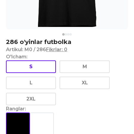
286 o'yinlar futbolka
Artikul
:
M0
/ 286
Fikrlar
:
0
O'lcham
:
S
M
L
XL
2XL
Ranglar
: