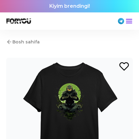
Kiyim brendingi!
Bosh sahifa