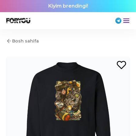
Kiyim brendingi!
Bosh sahifa