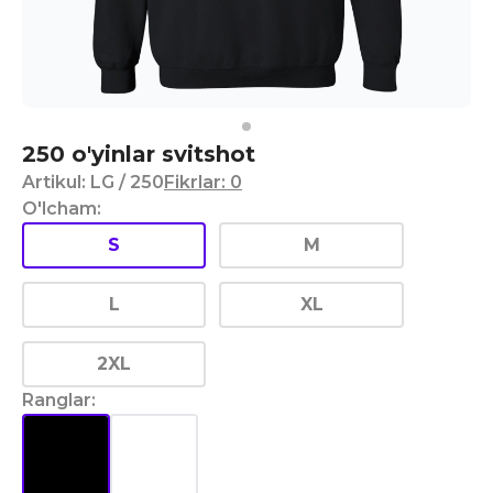
250 o'yinlar svitshot
Artikul
:
LG
/ 250
Fikrlar
:
0
O'lcham
:
S
M
L
XL
2XL
Ranglar
: