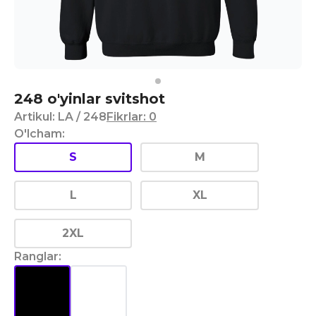
248 o'yinlar svitshot
Artikul
:
LA
/ 248
Fikrlar
:
0
O'lcham
:
S
M
L
XL
2XL
Ranglar
: