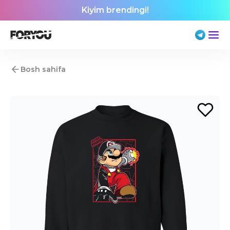
Kiyim brendingi!
Bosh sahifa