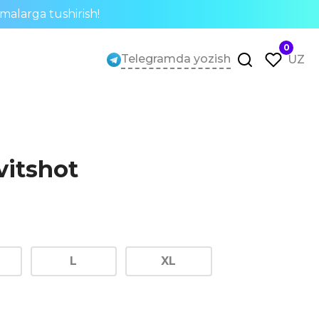
rmalarga tushirish!
0
Telegramda yozish
UZ
vitshot
L
XL