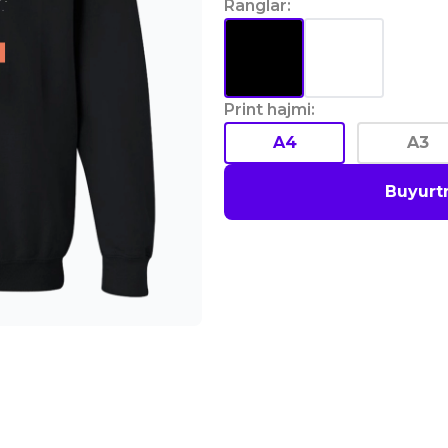
Ranglar
:
Print hajmi
:
A4
A3
Buyurt