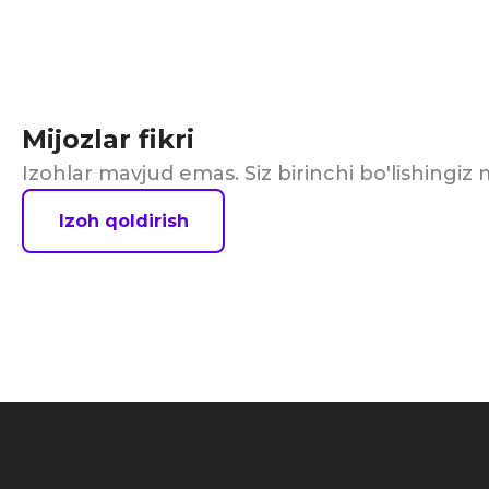
Mijozlar fikri
Izohlar mavjud emas. Siz birinchi bo'lishingi
Izoh qoldirish