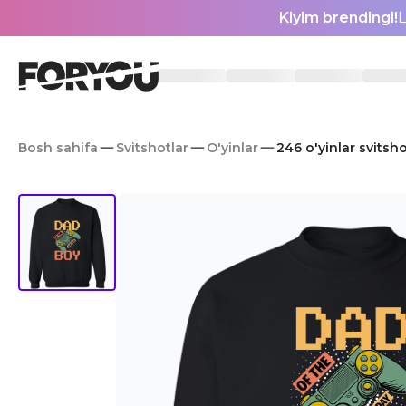
Kiyim brendingi!
L
Bosh sahifa
Svitshotlar
O'yinlar
246 o'yinlar svitsh