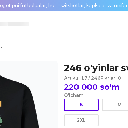
ogotipni futbolkalar, hudi, svitshotlar, kepkalar va unifo
ot
246 o'yinlar s
Artikul
:
L7
/ 246
Fikrlar
:
0
220 000
so'm
O'lcham
:
S
M
2XL