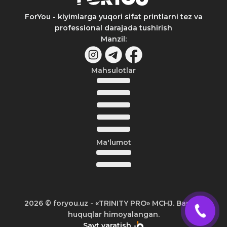
ForYou - kiyimlarga yuqori sifat printlarni tez va
professional darajada tushirish
Manzil
:
Mahsulotlar
Ma'lumot
2026
© foryou.uz -
«TRINITY PRO» MCHJ. Barcha
huquqlar himoyalangan.
Sayt yaratish -