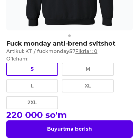
Fuck monday anti-brend svitshot
Artikul
:
KT
/ fuckmonday57
Fikrlar
:
0
O'lcham
:
S
M
L
XL
2XL
220 000
so'm
Buyurtma berish