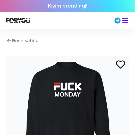
Kiyim brendingi!
Bosh sahifa