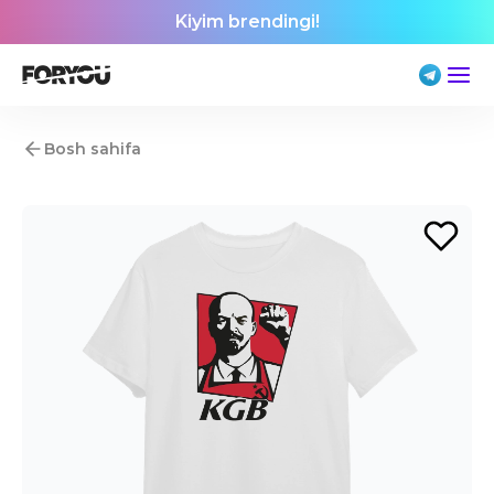
Kiyim brendingi!
Bosh sahifa