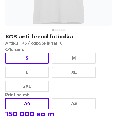
KGB anti-brend futbolka
Artikul
:
K3
/ kgb55
Fikrlar
:
0
O'lcham
:
S
M
L
XL
2XL
Print hajmi
:
A4
A3
150 000
so'm