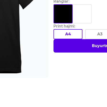
Ranglar
:
Print hajmi
:
A4
A3
Buyurt