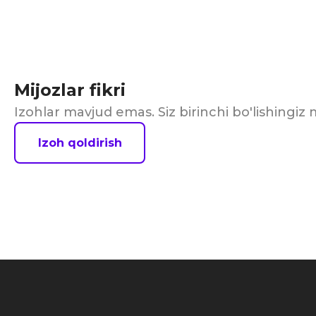
Mijozlar fikri
Izohlar mavjud emas. Siz birinchi bo'lishingi
Izoh qoldirish