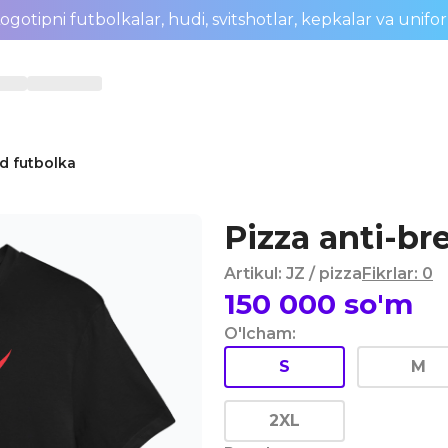
ogotipni futbolkalar, hudi, svitshotlar, kepkalar va unifo
d futbolka
Pizza anti-br
Artikul
:
JZ
/ pizza
Fikrlar
:
0
150 000
so'm
O'lcham
:
S
M
2XL