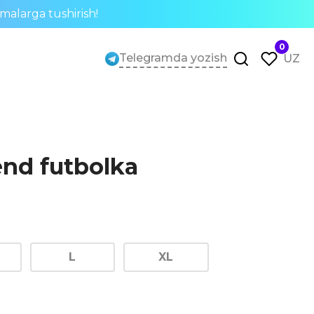
rmalarga tushirish!
0
Telegramda yozish
UZ
end futbolka
L
XL