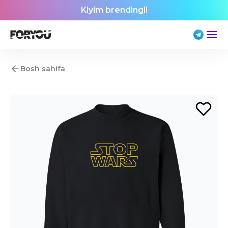
Kiyim brendingi!
Bosh sahifa