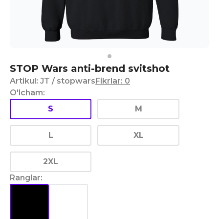
STOP Wars anti-brend svitshot
Artikul
:
JT
/ stopwars
Fikrlar
:
0
O'lcham
:
S
M
L
XL
2XL
Ranglar
: