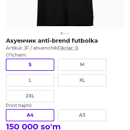
Ахуенчик anti-brend futbolka
Artikul
:
JF
/ ahuenchik
Fikrlar
:
0
O'lcham
:
S
M
L
XL
2XL
Print hajmi
:
A4
A3
150 000
so'm