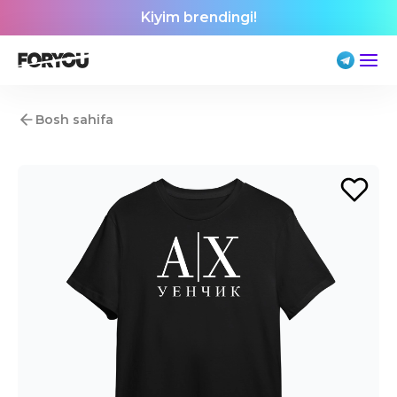
Kiyim brendingi!
Bosh sahifa