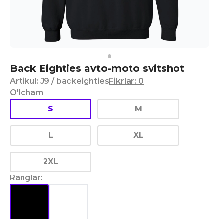
Back Eighties avto-moto svitshot
Artikul
:
J9
/ backeighties
Fikrlar
:
0
O'lcham
:
S
M
L
XL
2XL
Ranglar
: