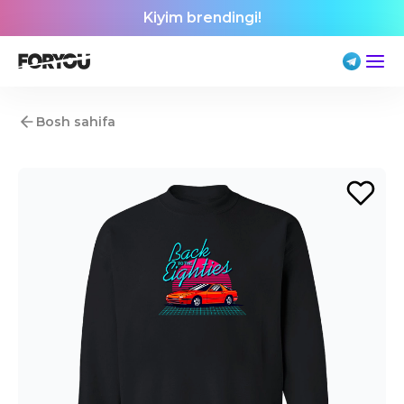
Kiyim brendingi!
Bosh sahifa