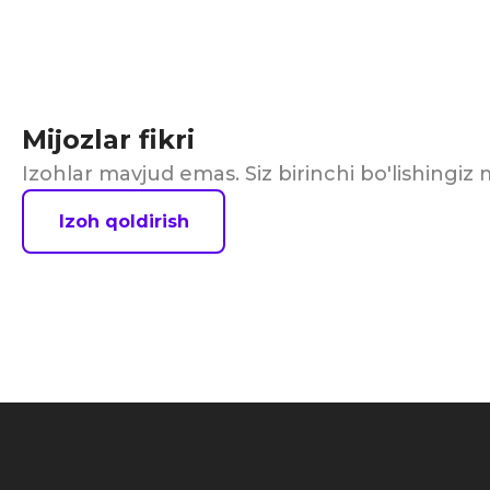
Mijozlar fikri
Izohlar mavjud emas. Siz birinchi bo'lishingi
Izoh qoldirish