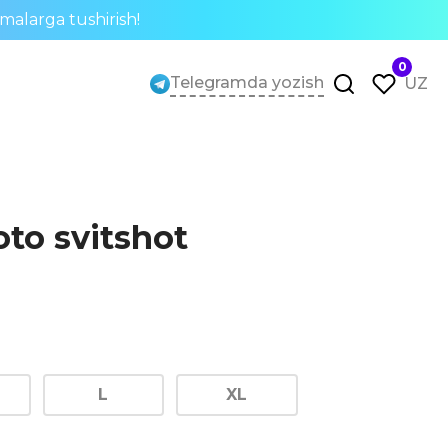
rmalarga tushirish!
0
Telegramda yozish
UZ
to svitshot
L
XL