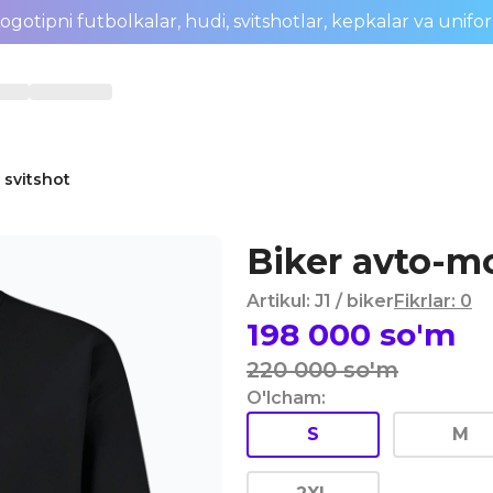
ogotipni futbolkalar, hudi, svitshotlar, kepkalar va unifo
 svitshot
Biker avto-mo
Artikul
:
J1
/ biker
Fikrlar
:
0
198 000
so'm
220 000
so'm
O'lcham
:
S
M