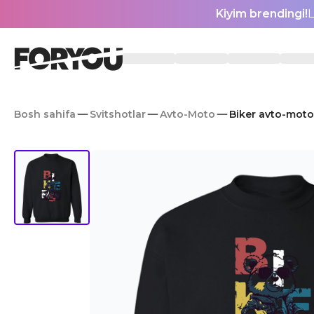
Kiyim brendingi!
L
Bosh sahifa
Svitshotlar
Avto-Moto
Biker avto-moto