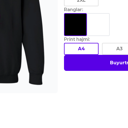
2XL
Ranglar
:
Print hajmi
:
A4
A3
Buyurt