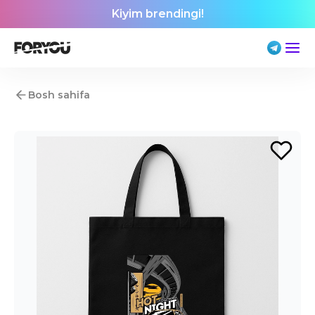
Kiyim brendingi!
Bosh sahifa