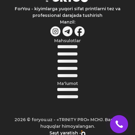
ForYou - kiyimlarga yuqori sifat printlarni tez va
professional darajada tushirish
Manzil
:
Mahsulotlar
Ma'lumot
2026
© foryou.uz -
«TRINITY PRO» MCHJ. Barcha
huquqlar himoyalangan.
Sayt yaratish -