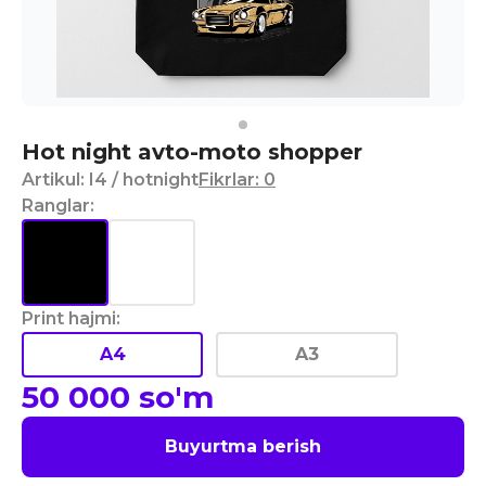
Hot night avto-moto shopper
Artikul
:
I4
/ hotnight
Fikrlar
:
0
Ranglar
:
Print hajmi
:
A4
A3
50 000
so'm
Buyurtma berish