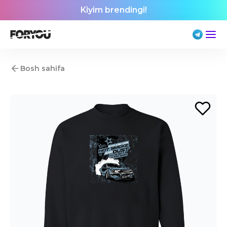
Kiyim brendingi!
Bosh sahifa