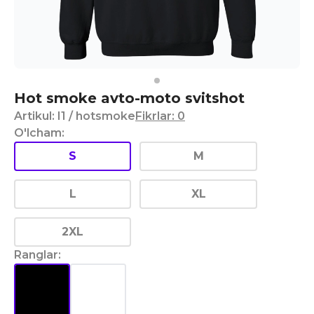
Hot smoke avto-moto svitshot
Artikul
:
I1
/ hotsmoke
Fikrlar
:
0
O'lcham
:
S
M
L
XL
2XL
Ranglar
: