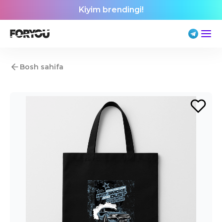
Kiyim brendingi!
Bosh sahifa