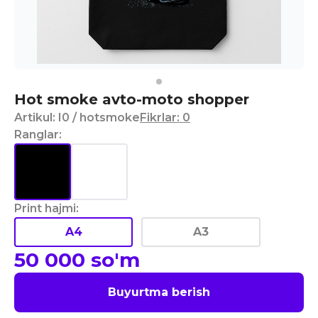
Hot smoke avto-moto shopper
Artikul
:
I0
/ hotsmoke
Fikrlar
:
0
Ranglar
:
Print hajmi
:
A4
A3
50 000
so'm
Buyurtma berish