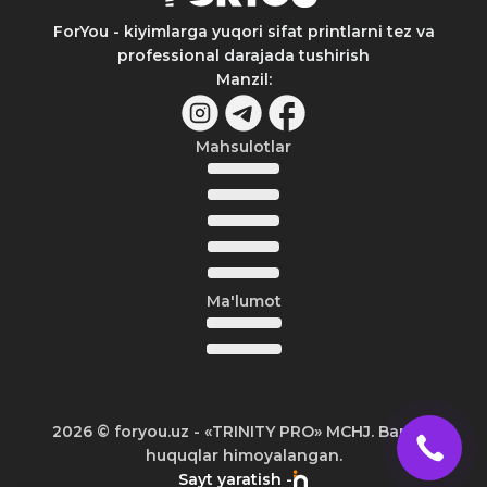
ForYou - kiyimlarga yuqori sifat printlarni tez va
professional darajada tushirish
Manzil
:
Mahsulotlar
Ma'lumot
2026
© foryou.uz -
«TRINITY PRO» MCHJ. Barcha
huquqlar himoyalangan.
Sayt yaratish -