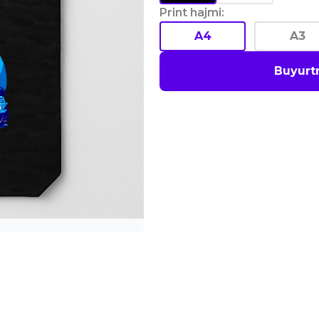
Print hajmi
:
A4
A3
Buyurt