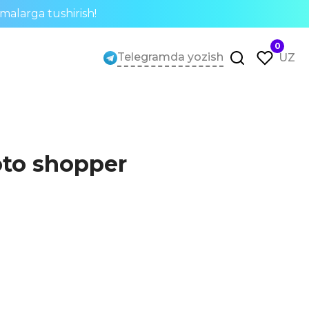
rmalarga tushirish!
0
Telegramda yozish
UZ
to shopper