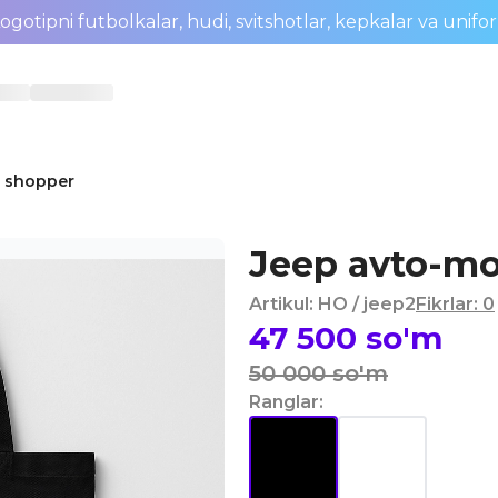
ogotipni futbolkalar, hudi, svitshotlar, kepkalar va unifo
 shopper
Jeep avto-mo
Artikul
:
HO
/ jeep2
Fikrlar
:
0
47 500
so'm
50 000
so'm
Ranglar
: