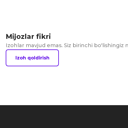
Mijozlar fikri
Izohlar mavjud emas. Siz birinchi bo'lishingi
Izoh qoldirish