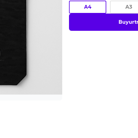
A4
A3
Buyurt