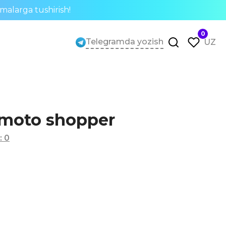
rmalarga tushirish!
0
Telegramda yozish
UZ
moto shopper
:
0