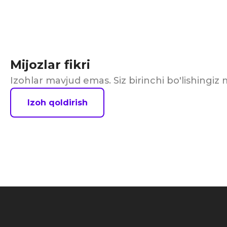
Mijozlar fikri
Izohlar mavjud emas. Siz birinchi bo'lishingi
Izoh qoldirish