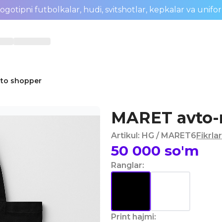
ogotipni futbolkalar, hudi, svitshotlar, kepkalar va unifo
to shopper
MARET avto-
Artikul
:
HG
/ MARET6
Fikrlar
50 000
so'm
Ranglar
:
Print hajmi
: