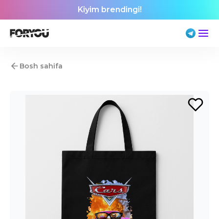
Kiyim brendingi!
Bosh sahifa