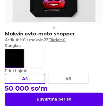
Mokvin avto-moto shopper
Artikul
:
HC
/ mokvin23
Fikrlar
:
0
Ranglar
:
Print hajmi
:
A4
A3
50 000
so'm
Buyurtma berish