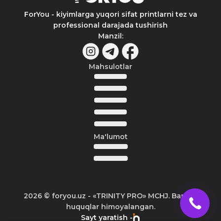
ForYou - kiyimlarga yuqori sifat printlarni tez va
professional darajada tushirish
Manzil
:
Mahsulotlar
Ma'lumot
2026
© foryou.uz -
«TRINITY PRO» MCHJ. Barcha
huquqlar himoyalangan.
Sayt yaratish -