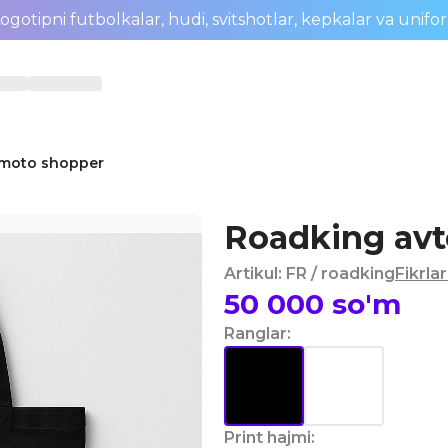
ogotipni futbolkalar, hudi, svitshotlar, kepkalar va unifo
-moto shopper
Roadking av
Artikul
:
FR
/ roadking
Fikrlar
50 000
so'm
Ranglar
:
Print hajmi
: