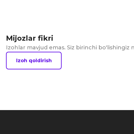
Mijozlar fikri
Izohlar mavjud emas. Siz birinchi bo'lishingi
Izoh qoldirish