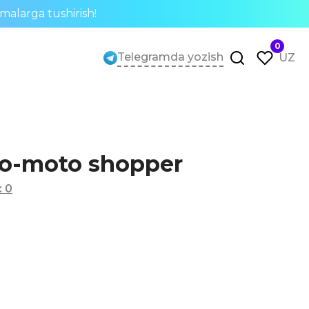
rmalarga tushirish!
0
Telegramda yozish
UZ
to-moto shopper
:
0