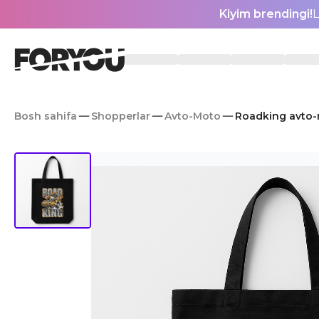
Kiyim brendingi!
L
Bosh sahifa
Shopperlar
Avto-Moto
Roadking avto