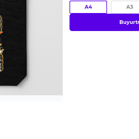
A4
A3
Buyurt