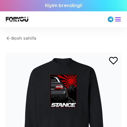
Kiyim brendingi!
Bosh sahifa