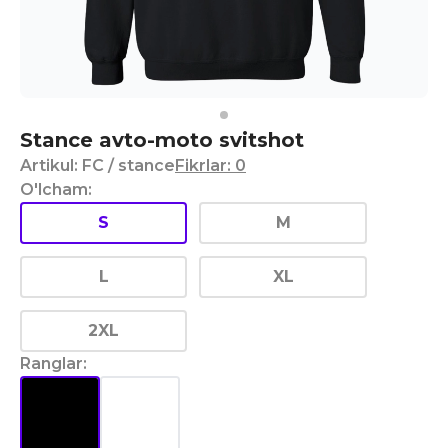
Stance avto-moto svitshot
Artikul
:
FC
/ stance
Fikrlar
:
0
O'lcham
:
S
M
L
XL
2XL
Ranglar
: