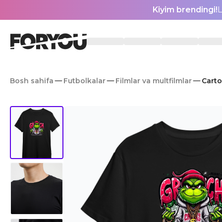
Kiyim brendingi!
L
Bosh sahifa
Futbolkalar
Filmlar va multfilmlar
Carto