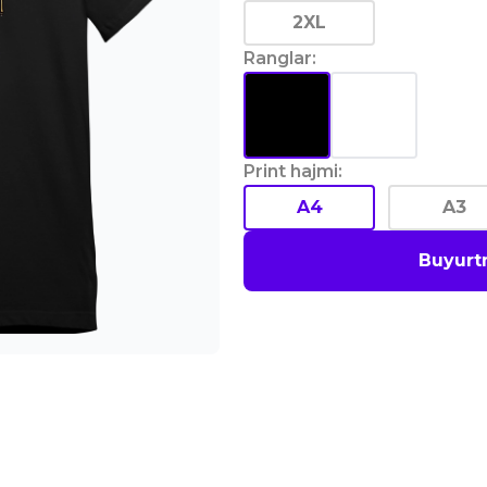
2XL
Ranglar
:
Print hajmi
:
A4
A3
Buyurt