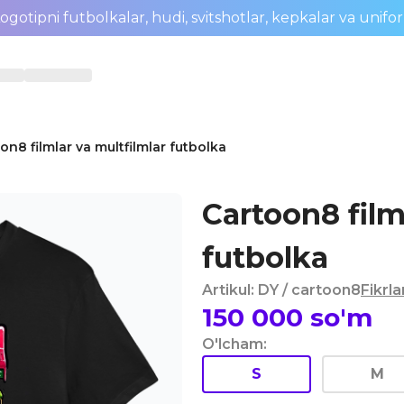
ogotipni futbolkalar, hudi, svitshotlar, kepkalar va unifo
on8 filmlar va multfilmlar futbolka
Cartoon8 film
futbolka
Artikul
:
DY
/ cartoon8
Fikrla
150 000
so'm
O'lcham
:
S
M