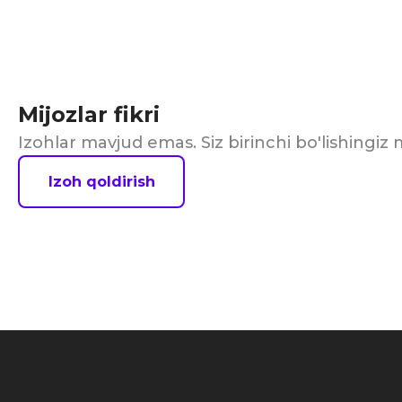
Mijozlar fikri
Izohlar mavjud emas. Siz birinchi bo'lishingi
Izoh qoldirish