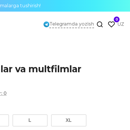
rmalarga tushirish!
0
Telegramda yozish
UZ
lar va multfilmlar
r
:
0
L
XL