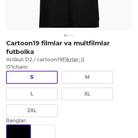
Cartoon19 filmlar va multfilmlar
futbolka
Artikul
:
D2
/ cartoon19
Fikrlar
:
0
O'lcham
:
S
M
L
XL
2XL
Ranglar
: