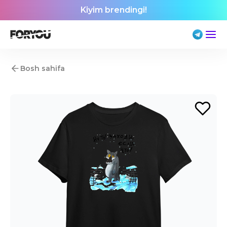
Kiyim brendingi!
Bosh sahifa